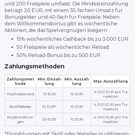
und 200 Freispiele umfasst. Die Mindesteinzahlung
beträgt 20 EUR, mit einem 35-fachen Umsatz für
Bonusgelder und 40-fach für Freispiele. Neben
dem Willkommensbonus gibt es wöchentliche
Aktionen, die das Spielvergnügen steigern:
15% wöchentliches Cashback bis zu 3.000 EUR
50 Freispiele als wöchentlicher Reload
50% Reload-Bonus bis zu 500 EUR
Zahlungsmethoden
Zahlungsmet
Min. Einzah
Min. Auszah
Max. Auszahlung
hode
lung
lung
4.000 EUR pro Tra
Visa/Mastercard
10 EUR
10 EUR
nsaktion
4.000 EUR pro Tra
Skrill/Neteller
10 EUR*
10 EUR
nsaktion
Kryptowährun
4.000 EUR pro Tra
30 EUR
10 EUR
gen
nsaktion
*Einzahlungen mit Skrill oder Neteller qualifizieren