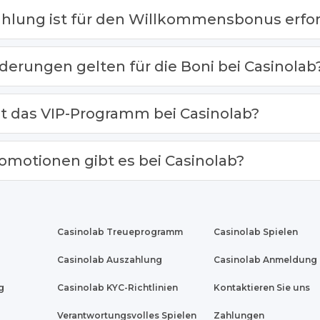
hlung ist für den Willkommensbonus erfor
 den Willkommensbonus beträgt 20 €.
rungen gelten für die Boni bei Casinolab
egen bei 35x für Bonusgelder und 40x für Gewinne aus
et das VIP-Programm bei Casinolab?
rsonalisierte Angebote, höhere Auszahlungslimits, ei
n.
motionen gibt es bei Casinolab?
nen gehören wöchentliche Cashback-Angebote von 15% 
500 € und 50 Freispiele, sowie Live Cashback von 25% bi
Casinolab Treueprogramm
Casinolab Spielen
Casinolab Auszahlung
Casinolab Anmeldung
g
Casinolab KYC-Richtlinien
Kontaktieren Sie uns
Verantwortungsvolles Spielen
Zahlungen