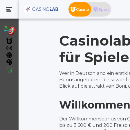
Casino
Sport
Casinola
für Spiel
Wer in Deutschland ein erstkla
Bonusangeboten, die sowohl ne
Blick auf die attraktiven Boni,
Willkommensb
Der Willkommensbonus von Cas
bis zu 3.600 € und 200 Freispi