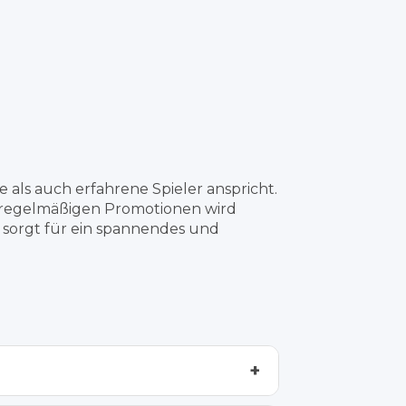
als auch erfahrene Spieler anspricht.
regelmäßigen Promotionen wird
ab sorgt für ein spannendes und
Freispiele, verteilt auf drei