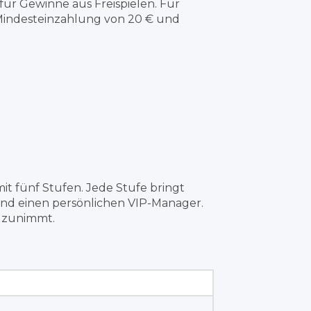
ür Gewinne aus Freispielen. Für
r Mindesteinzahlung von 20 € und
mit fünf Stufen. Jede Stufe bringt
 und einen persönlichen VIP-Manager.
s zunimmt.