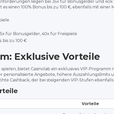
anforderungen liegen bei 35x für Bonusgelder und 40x f
 es einen 100% Bonus bis zu 100 €, ebenfalls mit eine
piele
 für Bonusgelder, 40x für Freispiele
 bis zu 100 €
: Exklusive Vorteile
 spielen, bietet Casinolab ein exklusives VIP-Programm 
ter personalisierte Angebote, höhere Auszahlungslimits
rhöhte Cashback, der bei steigenden VIP-Stufen ebenfall
teile
Vorteile