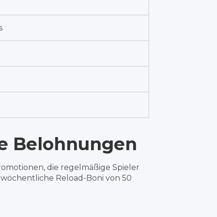
e
s
ge Belohnungen
romotionen, die regelmäßige Spieler
 wöchentliche Reload-Boni von 50