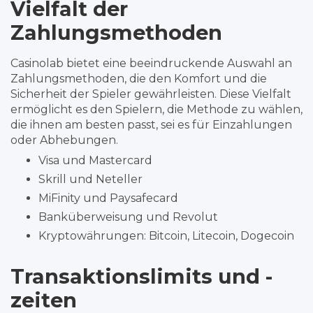
Vielfalt der
Zahlungsmethoden
Casinolab bietet eine beeindruckende Auswahl an
Zahlungsmethoden, die den Komfort und die
Sicherheit der Spieler gewährleisten. Diese Vielfalt
ermöglicht es den Spielern, die Methode zu wählen,
die ihnen am besten passt, sei es für Einzahlungen
oder Abhebungen.
Visa und Mastercard
Skrill und Neteller
MiFinity und Paysafecard
Banküberweisung und Revolut
Kryptowährungen: Bitcoin, Litecoin, Dogecoin
Transaktionslimits und -
zeiten