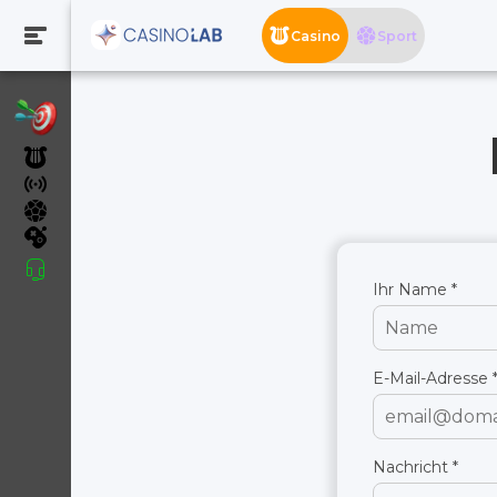
Casino
Sport
Ihr Name *
E-Mail-Adresse 
Nachricht *