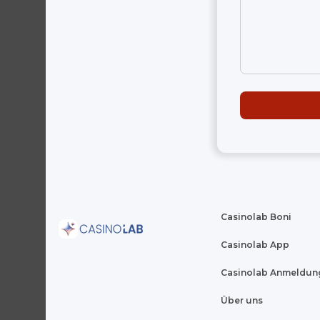
Casinolab Boni
Casinolab App
Casinolab Anmeldun
Über uns